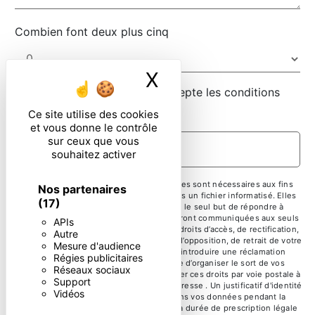
Combien font deux plus cinq
X
Masquer le ban
En cochant cette case, j'accepte les conditions
particulières ci-dessous **
Ce site utilise des cookies
et vous donne le contrôle
sur ceux que vous
ENVOYER
souhaitez activer
** Les données personnelles communiquées sont nécessaires aux fins
Nos partenaires
de vous contacter et sont enregistrées dans un fichier informatisé. Elles
(17)
sont destinées à et ses sous-traitants dans le seul but de répondre à
votre message. Les données collectées seront communiquées aux seuls
APIs
destinataires suivants: . Vous disposez de droits d’accès, de rectification,
Autre
d’effacement, de portabilité, de limitation, d’opposition, de retrait de votre
Mesure d'audience
consentement à tout moment et du droit d’introduire une réclamation
Régies publicitaires
auprès d’une autorité de contrôle, ainsi que d’organiser le sort de vos
Réseaux sociaux
données post-mortem. Vous pouvez exercer ces droits par voie postale à
Support
l'adresse ou par courrier électronique à l'adresse . Un justificatif d'identité
Vidéos
pourra vous être demandé. Nous conservons vos données pendant la
période de prise de contact puis pendant la durée de prescription légale