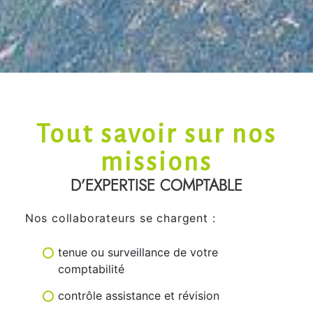
NOTRE DOMA
INE D’EXPERTI
Tout savoir sur nos
missions
SE COMPTABL
D’EXPERTISE COMPTABLE
E
Nos collaborateurs se chargent :
tenue ou surveillance de votre
comptabilité
contrôle assistance et révision