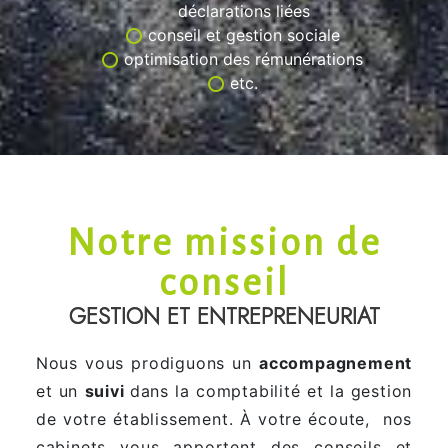
déclarations liées
conseil et gestion sociale
optimisation des rémunérations
etc.
GESTION ET E
NTREPRENEUR
Notre mission de
conseil
IAT NOS MAIT
GESTION ET ENTREPRENEURIAT
RES MOTS
Nous vous prodiguons un
accompagnement
et un
suivi
dans la comptabilité et la gestion
de votre établissement. À votre écoute, nos
cabinets vous apportent des conseils et