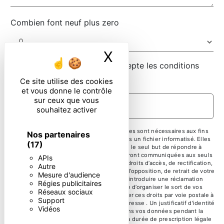
Combien font neuf plus zero
X
Masquer le ban
En cochant cette case, j'accepte les conditions
particulières ci-dessous **
Ce site utilise des cookies
et vous donne le contrôle
sur ceux que vous
ENVOYER
souhaitez activer
** Les données personnelles communiquées sont nécessaires aux fins
Nos partenaires
de vous contacter et sont enregistrées dans un fichier informatisé. Elles
(17)
sont destinées à et ses sous-traitants dans le seul but de répondre à
votre message. Les données collectées seront communiquées aux seuls
APIs
destinataires suivants: . Vous disposez de droits d’accès, de rectification,
Autre
d’effacement, de portabilité, de limitation, d’opposition, de retrait de votre
Mesure d'audience
consentement à tout moment et du droit d’introduire une réclamation
Régies publicitaires
auprès d’une autorité de contrôle, ainsi que d’organiser le sort de vos
Réseaux sociaux
données post-mortem. Vous pouvez exercer ces droits par voie postale à
Support
l'adresse ou par courrier électronique à l'adresse . Un justificatif d'identité
Vidéos
pourra vous être demandé. Nous conservons vos données pendant la
période de prise de contact puis pendant la durée de prescription légale