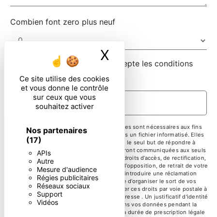
Combien font zero plus neuf
X
Masquer le ban
En cochant cette case, j'accepte les conditions
particulières ci-dessous **
Ce site utilise des cookies
et vous donne le contrôle
sur ceux que vous
ENVOYER
souhaitez activer
** Les données personnelles communiquées sont nécessaires aux fins
Nos partenaires
de vous contacter et sont enregistrées dans un fichier informatisé. Elles
(17)
sont destinées à et ses sous-traitants dans le seul but de répondre à
votre message. Les données collectées seront communiquées aux seuls
APIs
destinataires suivants: . Vous disposez de droits d’accès, de rectification,
Autre
d’effacement, de portabilité, de limitation, d’opposition, de retrait de votre
Mesure d'audience
consentement à tout moment et du droit d’introduire une réclamation
Régies publicitaires
auprès d’une autorité de contrôle, ainsi que d’organiser le sort de vos
Réseaux sociaux
données post-mortem. Vous pouvez exercer ces droits par voie postale à
Support
l'adresse ou par courrier électronique à l'adresse . Un justificatif d'identité
Vidéos
pourra vous être demandé. Nous conservons vos données pendant la
période de prise de contact puis pendant la durée de prescription légale