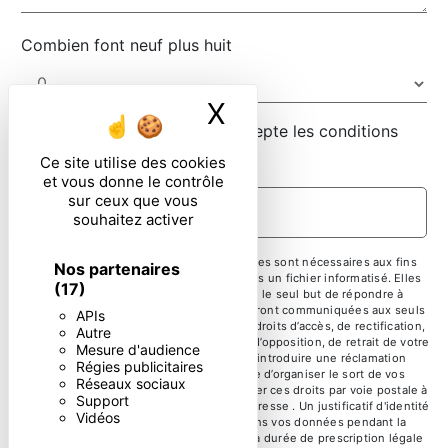
Combien font neuf plus huit
X
Masquer le ban
En cochant cette case, j'accepte les conditions
particulières ci-dessous **
Ce site utilise des cookies
et vous donne le contrôle
sur ceux que vous
ENVOYER
souhaitez activer
** Les données personnelles communiquées sont nécessaires aux fins
Nos partenaires
de vous contacter et sont enregistrées dans un fichier informatisé. Elles
(17)
sont destinées à et ses sous-traitants dans le seul but de répondre à
votre message. Les données collectées seront communiquées aux seuls
APIs
destinataires suivants: . Vous disposez de droits d’accès, de rectification,
Autre
d’effacement, de portabilité, de limitation, d’opposition, de retrait de votre
Mesure d'audience
consentement à tout moment et du droit d’introduire une réclamation
Régies publicitaires
auprès d’une autorité de contrôle, ainsi que d’organiser le sort de vos
Réseaux sociaux
données post-mortem. Vous pouvez exercer ces droits par voie postale à
Support
l'adresse ou par courrier électronique à l'adresse . Un justificatif d'identité
Vidéos
pourra vous être demandé. Nous conservons vos données pendant la
période de prise de contact puis pendant la durée de prescription légale