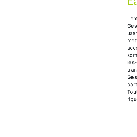
E
L’e
Ges
usa
met
acc
som
les
tra
Ges
par
Tou
rigu