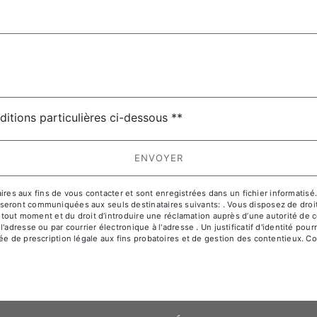
deau des cookies
ditions particulières ci-dessous **
ENVOYER
 aux fins de vous contacter et sont enregistrées dans un fichier informatisé. E
ront communiquées aux seuls destinataires suivants: . Vous disposez de droits d
à tout moment et du droit d’introduire une réclamation auprès d’une autorité de c
l'adresse ou par courrier électronique à l'adresse . Un justificatif d'identité 
e de prescription légale aux fins probatoires et de gestion des contentieux. Cons