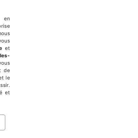
s en
prise
nous
vous
e
et
les-
vous
t de
et le
sir.
é et