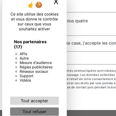
X
Masquer le ban
Ce site utilise des cookies
et vous donne le contrôle
Combien font un plus quatre
sur ceux que vous
souhaitez activer
Nos partenaires
En cochant cette case, j'accepte les con
(17)
APIs
Autre
Mesure d'audience
Régies publicitaires
** Les données personnelles communiquées sont nécessaires
Réseaux sociaux
but de répondre à votre message. Les données collectées se
Support
limitation, d’opposition, de retrait de votre consentement 
Vidéos
mortem. Vous pouvez exercer ces droits par voie postale à 
pendant la période de prise de contact puis pendant la duré
droits.
Tout accepter
Tout refuser