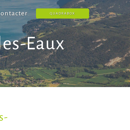
ontacter
QUADRABOX
les-Eaux
s-