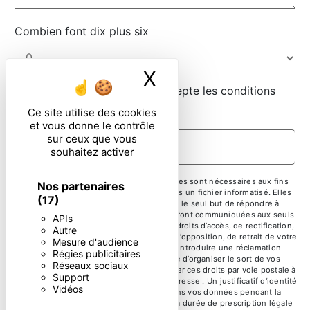
Combien font dix plus six
X
Masquer le ban
En cochant cette case, j'accepte les conditions
particulières ci-dessous **
Ce site utilise des cookies
et vous donne le contrôle
sur ceux que vous
ENVOYER
souhaitez activer
** Les données personnelles communiquées sont nécessaires aux fins
Nos partenaires
de vous contacter et sont enregistrées dans un fichier informatisé. Elles
(17)
sont destinées à et ses sous-traitants dans le seul but de répondre à
votre message. Les données collectées seront communiquées aux seuls
APIs
destinataires suivants: . Vous disposez de droits d’accès, de rectification,
Autre
d’effacement, de portabilité, de limitation, d’opposition, de retrait de votre
Mesure d'audience
consentement à tout moment et du droit d’introduire une réclamation
Régies publicitaires
auprès d’une autorité de contrôle, ainsi que d’organiser le sort de vos
Réseaux sociaux
données post-mortem. Vous pouvez exercer ces droits par voie postale à
Support
l'adresse ou par courrier électronique à l'adresse . Un justificatif d'identité
Vidéos
pourra vous être demandé. Nous conservons vos données pendant la
période de prise de contact puis pendant la durée de prescription légale